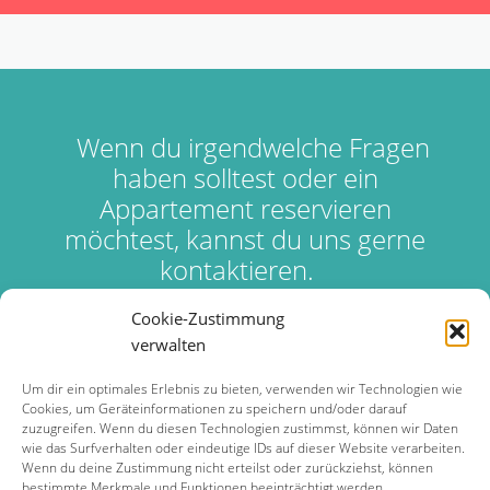
Wenn du irgendwelche Fragen
haben solltest oder ein
Appartement reservieren
möchtest, kannst du uns gerne
kontaktieren.
Cookie-Zustimmung
Kontakt
verwalten
Um dir ein optimales Erlebnis zu bieten, verwenden wir Technologien wie
Cookies, um Geräteinformationen zu speichern und/oder darauf
Reservierung
zuzugreifen. Wenn du diesen Technologien zustimmst, können wir Daten
wie das Surfverhalten oder eindeutige IDs auf dieser Website verarbeiten.
Wenn du deine Zustimmung nicht erteilst oder zurückziehst, können
bestimmte Merkmale und Funktionen beeinträchtigt werden.