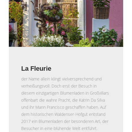
La Fleurie
der Name allein klingt vielversprechend und
verheißungsvoll. Doch erst der Besuch in
diesem einzigartigen Blumenladen in Großvillars
offenbart die wahre Pracht, die Katrin Da Silva
und ihr Mann Francisco geschaffen haben. Auf
dem historischen Waldenser-Hofgut entstand
2017 ein Blumenladen der besonderen Art, der
Besucher in eine blühende Welt entführt.