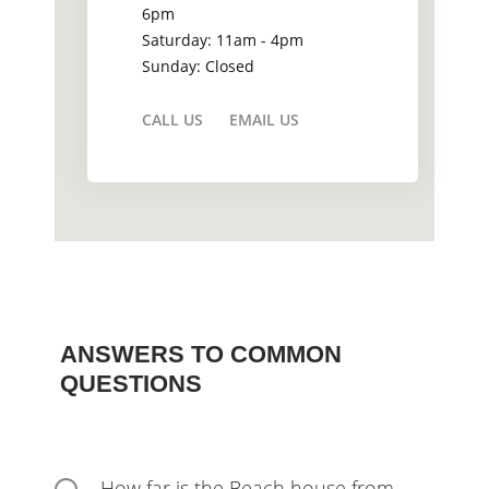
6pm
Saturday: 11am - 4pm
Sunday: Closed
CALL US
EMAIL US
ANSWERS TO COMMON
QUESTIONS
How far is the Beach house from